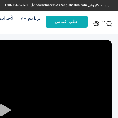
البريد الإلكتروني worldmarket@zhenglancable.com
تيل 86-371-61286031
برنامج VR
الأحداث
اطلب اقتباس

