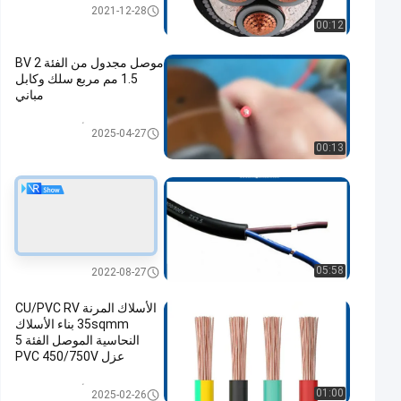
كابل كهرباء منخفض الجهد
2021-12-28
00:12
موصل مجدول من الفئة 2 BV
1.5 مم مربع سلك وكابل
مباني
بناء الأسلاك والكابلات
2025-04-27
00:13
الكابلات المقاومة للحريق
النحاسية الخالية من
الأكسجين / كابل BVV لبناء
الأسلاك الكهربائية / الجهد
المقدر: 450/750 فولت
الكابلات المقاومة للحريق
05:58
2022-08-27
الأسلاك المرنة CU/PVC RV
35sqmm بناء الأسلاك
النحاسية الموصل الفئة 5
عزل PVC 450/750V
بناء الأسلاك والكابلات
01:00
2025-02-26