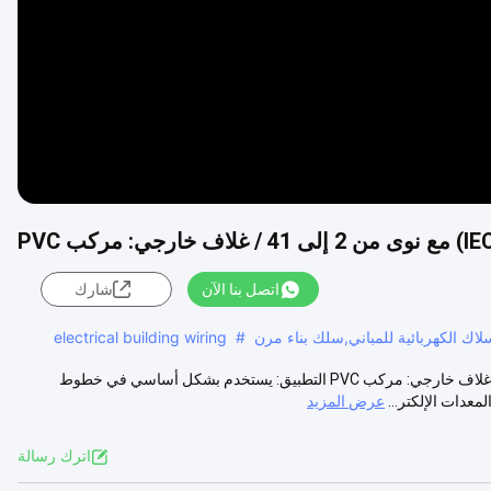
اتصل بنا الآن
شارك
سلاك الكهربائية للمباني,سلك بناء مرن
#
electrical building wiring
RVV 300/500V (GB/T5023.3-2008 أو 60227 IEC52) مع نوى من 2~41/غلاف خارجي: مركب PVC التطبيق: يستخدم بشكل أساسي في خطوط
عدات الإلكتر...
عرض المزيد
اترك رسالة