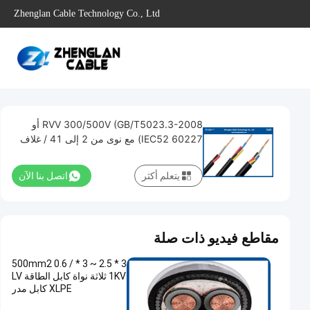
Zhenglan Cable Technology Co., Ltd
RVV 300/500V (GB/T5023.3-2008 أو
60227 IEC52) مع نوى من 2 إلى 41 / غلاف
خارجي: مركب PVC
يتعلم أكثر
اتصل بنا الآن
مقاطع فيديو ذات صلة
3 * 2.5 ~ 3 * 500mm2 0.6 /
1KV ثلاثة نواة كابل الطاقة LV
XLPE كابل مدر