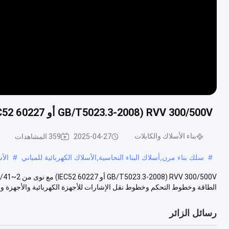
RVV 300/500V (GB/T5023.3-2008 أو 60227 IEC52) مع نوى من 2 إلى 41 / غلاف خارجي: مركب PVC
بناء الأسلاك والكابلات
2025-04-27
359 المشاهدات
#
سلك بناء مرن,أسلاك البناء النحاسية,الأسلاك الكهربائية للمباني
#
الأ
الطاقة وخطوط التحكم وخطوط نقل الإشارات للأجهزة الكهربائية والأجهزة والم
رسائل الزائر