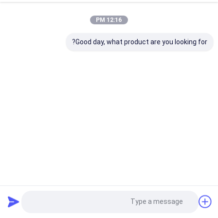
12:16 PM
Good day, what product are you looking for?
القسم الاسمي:25~400mm2 8.7/10KV XLPE كابلات الطاقة
المعزولة MV (المدرجة) لمحطة الطاقة
(CU/XLPE/DSTA/N2XBY)
كابلات كهرباء الجهد المتوسط
2021-10-23
3004 المشاهدات