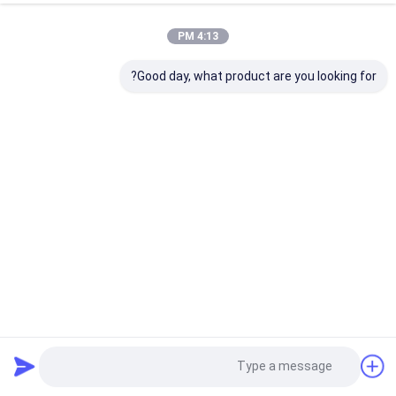
4:13 PM
Good day, what product are you looking for?
18/30KV كابلات الطاقة MV 1 محرك النحاس الأساسي (درع)
((CU/PVC/XLPE/STA/NYBY/NYB2Y) قسم اسمي: 50 ~
630mm2
كابلات كهرباء الجهد المتوسط
2021-11-25
3004 المشاهدات