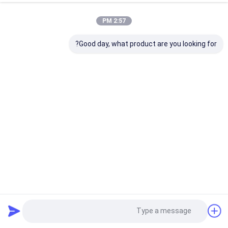
2:57 PM
Good day, what product are you looking for?
القسم الاسمي: 3x1.5~3x400mm2 LV كابل 3C المدرع مع كابل
الطاقة المعزول XLPE
((CU/XLPE/LSZH/STA/NYBY/N2XBY/NYB2Y)
كابل كهرباء منخفض الجهد
2021-10-23
124 المشاهدات