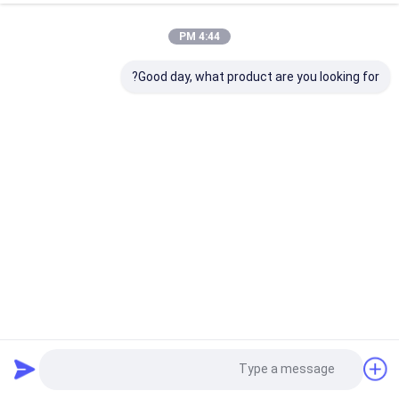
4:44 PM
Good day, what product are you looking for?
0.6/1KV كابل عازل PVC /3Cores CU/AL كابل الطاقة IEC
60502-1 المعتمد (غير مدرّب)
((AL/CU/PVC/XLPE/NYY/N2XY))
كابل كهرباء منخفض الجهد
2021-10-23
124 المشاهدات