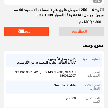
2
3
/
الكود: 16~1250 موصل علوي عارٍ (المساحة الاسمية: 46 مم
مربع)، موصل AAAC وفقًا للمعيار IEC 61089
MOQ：300 متر
افضل سعر
ﺎﺘﺼﻟ ﺍﻶﻧ
منتوج وصف
تسليط الضوء
,
كابل موصل الألومنيوم
كابلات الطاقة العلوية المصنوعة من الألومنيوم
إصدار
3C; ISO 9001:2015, ISO 14001:2005, OHSAS
الشهادات
18001:2007
اسم العلامة
Zhenglan Cable
التجارية
الحد الأدنى
300 متر
لكمية