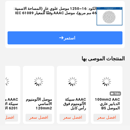
الكود: 16~1250 موصل علوي عارٍ (المساحة الاسمية:
46 مم مربع)، موصل AAAC وفقًا للمعيار IEC 61089
استمر
المنتجات الموصى بها
100mm2 AAC
AAAC سبيكة
موصل الألومنيوم
AAAC مو
الدبابير عاري
الألومنيوم فوق
الأساسي
سبيكة الألوم
الموصل BS
رأس كابل
120mm2
6201 الأس
215-1 لخط
الموصل العاري
ASTM موصل
العارية المت
التوزيع 33kV
120mm2
سبيكة الألومنيوم
الموصل الع
افضل سعر
افضل سعر
افضل سعر
افضل سع
7/4.39mm
19/2.84
لمصدر الطاقة
المستخدم
العلوي