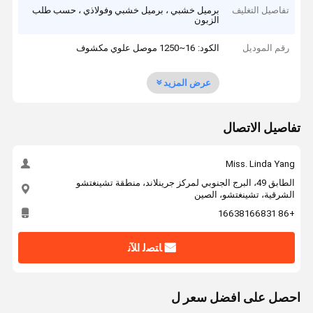
تفاصيل التغليف
برميل خشبي ، برميل خشبي وفولاذي ، حسب طلب
الزبون
رقم الموديل
الكود: 16~1250 موصل علوي مكشوف
عرض المزيد
تفاصيل الاتصال
Miss. Linda Yang
الطابق 49، البرج الجنوبي لمركز جرينلاند، منطقة تشينغتشو
الشرقية، تشينغتشو، الصين
+86 16638166831
ﺎﺘﺼﻟ ﺍﻶﻧ
احصل على افضل سعر ل