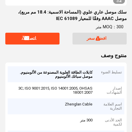
2
3
/
سلك موصل عاري علوي (المساحة الاسمية: 18.4 مم مربع)،
موصل AAAC وفقًا للمعيار IEC 61089
MOQ：300 متر
افضل سعر
ﺎﺘﺼﻟ ﺍﻶﻧ
منتوج وصف
تسليط الضوء
,
كابلات الطاقة العلوية المصنوعة من الألومنيوم
موصل سبائك الألومنيوم
إصدار
3C; ISO 9001:2015, ISO 14001:2005, OHSAS
الشهادات
18001:2007
اسم العلامة
Zhenglan Cable
التجارية
الحد الأدنى
300 متر
لكمية