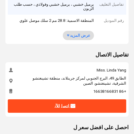
تفاصيل التغليف
برميل خشبي ، برميل خشبي وفولاذي ، حسب طلب
الزبون
رقم الموديل
المنطقة الاسمية: 28.8 مم 2 سلك موصل علوي
عرض المزيد
تفاصيل الاتصال
Miss. Linda Yang
الطابق 49، البرج الجنوبي لمركز جرينلاند، منطقة تشينغتشو
الشرقية، تشينغتشو، الصين
+86 16638166831
ﺎﺘﺼﻟ ﺍﻶﻧ
احصل على افضل سعر ل