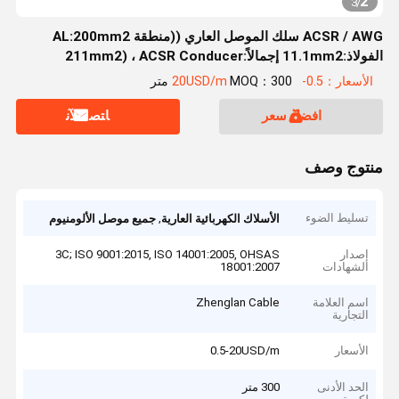
2
3
/
ACSR / AWG سلك الموصل العاري ((منطقة AL:200mm2
الفولاذ:11.1mm2 إجمالاً:211mm2) ، ACSR Conducer
((AAC،AAAC،ACSR)
الأسعار：0.5-20USD/m
MOQ：300 متر
افضل سعر
ﺎﺘﺼﻟ ﺍﻶﻧ
منتوج وصف
تسليط الضوء
,
الأسلاك الكهربائية العارية
جميع موصل الألومنيوم
إصدار
3C; ISO 9001:2015, ISO 14001:2005, OHSAS
الشهادات
18001:2007
اسم العلامة
Zhenglan Cable
التجارية
الأسعار
0.5-20USD/m
الحد الأدنى
300 متر