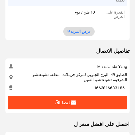
لكمية
القدرة على
10 طن / يوم
العرض
عرض المزيد
تفاصيل الاتصال
Miss. Linda Yang
الطابق 49، البرج الجنوبي لمركز جرينلاند، منطقة تشينغتشو
الشرقية، تشينغتشو، الصين
+86 16638166831
ﺎﺘﺼﻟ ﺍﻶﻧ
احصل على افضل سعر ل