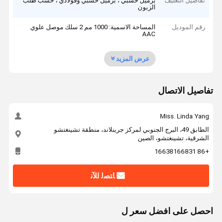
تفاصيل التغليف
برميل خشبي ، برميل خشبي وفولاذي ، حسب طلب
الزبون
رقم الموديل
المساحة الاسمية: 1000 مم 2 سلك موصل علوي
AAC
عرض المزيد
تفاصيل الاتصال
Miss. Linda Yang
الطابق 49، البرج الجنوبي لمركز جرينلاند، منطقة تشينغتشو
الشرقية، تشينغتشو، الصين
+86 16638166831
ﺎﺘﺼﻟ ﺍﻶﻧ
احصل على افضل سعر ل