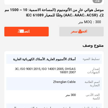
2
2
/
موصل هوائي عارٍ من الألومنيوم (المساحة الاسمية: 10 ~ 1500 مم
2)، (AAC، AAAC، ACSR) وفقًا للمعيار IEC 61089
MOQ：300 متر
افضل سعر
ﺎﺘﺼﻟ ﺍﻶﻧ
منتوج وصف
تسليط الضوء
,
أسلاك الألمنيوم العارية
الأسلاك الكهربائية العارية
إصدار
3C; ISO 9001:2015, ISO 14001:2005, OHSAS
الشهادات
18001:2007
اسم العلامة
Zhenglan Cable
التجارية
الحد الأدنى
300 متر
لكمية