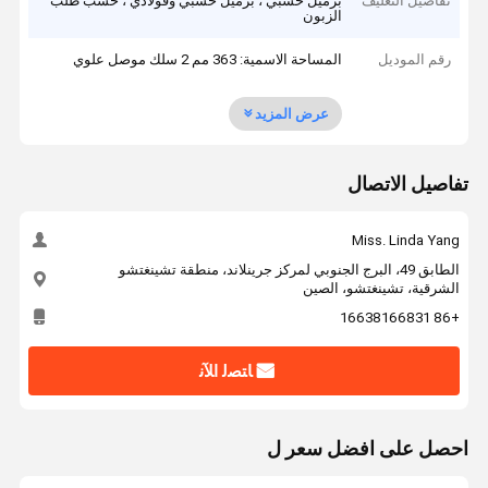
تفاصيل التغليف
برميل خشبي ، برميل خشبي وفولاذي ، حسب طلب
الزبون
رقم الموديل
المساحة الاسمية: 363 مم 2 سلك موصل علوي
عرض المزيد
تفاصيل الاتصال
Miss. Linda Yang
الطابق 49، البرج الجنوبي لمركز جرينلاند، منطقة تشينغتشو
الشرقية، تشينغتشو، الصين
+86 16638166831
ﺎﺘﺼﻟ ﺍﻶﻧ
احصل على افضل سعر ل