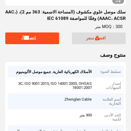
2
2
/
سلك موصل علوي مكشوف (المساحة الاسمية: 363 مم 2)، (AAC،
AAAC، ACSR) وفقًا للمواصفة IEC 61089
MOQ：300 متر
افضل سعر
ﺎﺘﺼﻟ ﺍﻶﻧ
منتوج وصف
تسليط الضوء
,
الأسلاك الكهربائية العارية
جميع موصل الألومنيوم
إصدار
3C; ISO 9001:2015, ISO 14001:2005, OHSAS
الشهادات
18001:2007
اسم العلامة
Zhenglan Cable
التجارية
الحد الأدنى
300 متر
لكمية