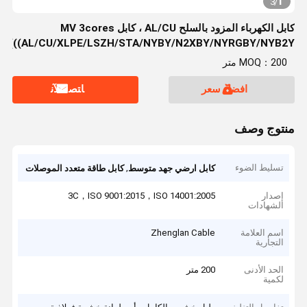
1
3
/
كابل الكهرباء المزود بالسلح AL/CU ، كابل MV 3cores
((AL/CU/XLPE/LSZH/STA/NYBY/N2XBY/NYRGBY/NYB2Y)
MOQ：200 متر
افضل سعر
ﺎﺘﺼﻟ ﺍﻶﻧ
منتوج وصف
تسليط الضوء
,
كابل ارضي جهد متوسط
كابل طاقة متعدد الموصلات
إصدار
3C，ISO 9001:2015，ISO 14001:2005
الشهادات
اسم العلامة
Zhenglan Cable
التجارية
الحد الأدنى
200 متر
لكمية