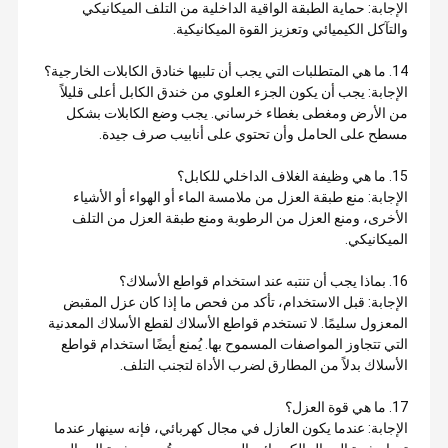
الإجابة: حماية الطبقة الواقية الداخلية من التلف الميكانيكي
والتآكل الكيميائي وتعزيز القوة الميكانيكية.
14. ما هي المتطلبات التي يجب أن تلبيها خنادق الكابلات الخارجية؟
الإجابة: يجب أن يكون الجزء العلوي من خندق الكابل أعلى قليلاً
من الأرض ومغطى بغطاء خرساني. يجب وضع الكابلات بشكل
مسطح على الحامل وأن تحتوي على أنابيب صرف جيدة.
15. ما هي وظيفة الغلاف الداخلي للكابل؟
الإجابة: منع طبقة العزل من ملامسة الماء أو الهواء أو الأشياء
الأخرى، ومنع العزل من الرطوبة ومنع طبقة العزل من التلف
الميكانيكي.
16. بماذا يجب أن تنتبه عند استخدام قواطع الأسلاك؟
الإجابة: قبل الاستخدام، تأكد من فحص ما إذا كان عزل المقبض
المعزول سليمًا. لا تستخدم قواطع الأسلاك لقطع الأسلاك المعدنية
التي تتجاوز المواصفات المسموح بها. يُمنع أيضًا استخدام قواطع
الأسلاك بدلاً من المطارق لضرب الأداة لتجنب التلف.
17. ما هي قوة العزل؟
الإجابة: عندما يكون العازل في مجال كهربائي، فإنه سينهار عندما