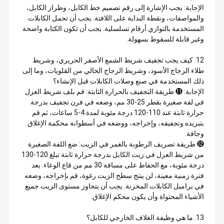
الإجابة: يجب الإشارة إلى رقم تصميم خط الكابل، وطراز الكابل،
والمواصفات، ونقطة البداية على اللافتة. يجب أن تحمل الكابلات
المستخدمة بالتوازي أرقام تسلسلية. يجب أن تكون الكتابة واضحة
وغير قابلة للسقوط بسهولة.
12. كيف يجب تجفيف شريط الشمع الأصفر الحريري، وشريط
طلاء الزجاج الأسود، وشريط الزجاج الخالي من القلويات، وما إلى
ذلك المستخدمة في صنع وصلات الكابلات قبل الإنشاء؟
الإجابة: ⓫ طريقة التجفيف بالحرارة الثابتة: قم بلف شريط العزل
في لفة صغيرة بقطر 25-30 مم، وضعه في فرن تجفيف بدرجة
حرارة ثابتة عند 110-120 درجة مئوية لمدة 4-5 ساعات، ثم قم
بتبريده وتجفيفه، وإخراجه، ووضعه في أسطوانة محكمة الإغلاق
وجافة.
⓬ طريقة تصريف الرطوبة بالغمر في الزيت: ضع اللفة الصغيرة
من شريط العزل في زيت الكابل بدرجة حرارة ثابتة تبلغ 120-130
درجة مئوية، مع الحفاظ على مسافة 30 مم من قاع الوعاء. بعد
فترة زمنية معينة، لن ينتج سطح الزيت رغوة، قم بإخراجه، وضعه
في براميل الكابلات المخزنة. يجب أن يتجاوز مستوى الزيت جميع
الأشياء المحتواة وأن يكون محكم الإغلاق.
13. ما هي وظيفة الغلاف الخارجي للكابل؟