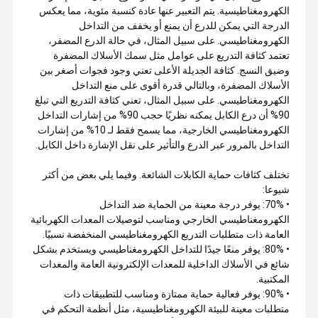
الكهرومغناطيسية. يتم التعبير عنها عادة كنسبة مئوية، مما يعكس
الدرجة التي يمكن للدرع أن يمنع أو يخفف من التداخل
الكهرومغناطيسي. على سبيل المثال، في حالة الدرع المضفر،
تعتمد كثافة التدريع على عوامل مثل سمك الأسلاك المضفرة
وضيق النسج. كثافة الجديلة الأعلى تعني وجود فجوات أصغر بين
الأسلاك المضفرة، وبالتالي قدرة أقوى على منع التداخل
الكهرومغناطيسي. على سبيل المثال، تعني كثافة التدريع التي تبلغ
90% أن درع الكابل يمكنه نظريًا حجب 90% من إشارات التداخل
الكهرومغناطيسي الخارجية، مما يسمح فقط لـ 10% من إشارات
التداخل بالمرور عبر الدرع والتأثير على نقل الإشارة داخل الكابل.
تختلف كثافات حماية الكابلات الشائعة. وفيما يلي بعض من أكثر
شيوعا:
• 70%: يوفر درجة معينة من الحماية ضد التداخل
الكهرومغناطيسي الخارجي ومناسب لتوصيلات المعدات الكهربائية
العامة ذات متطلبات التدريع الكهرومغناطيسي المنخفضة نسبيًا.
• 80%: يوفر منعًا جيدًا للتداخل الكهرومغناطيسي ويستخدم بشكل
شائع في الأسلاك الداخلية للمعدات الإلكترونية العامة والمعدات
المكتبية.
• 90%: يوفر فعالية حماية ممتازة ومناسب للتطبيقات ذات
متطلبات معينة للبيئة الكهرومغناطيسية، مثل أنظمة التحكم في