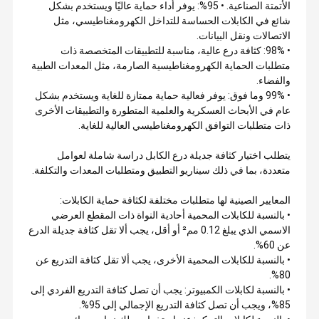
الأتمتة الصناعية. • 95%: يوفر أداء حماية عاليًا ويستخدم بشكل
شائع في الكابلات الحساسة للتداخل الكهرومغناطيسي، مثل
الاتصالات ونقل البيانات.
• 98%: كثافة درع عالية، مناسبة للتطبيقات المتخصصة ذات
متطلبات الحماية الكهرومغناطيسية الصارمة، مثل المعدات الطبية
والفضاء.
• 99% وما فوق: يوفر فعالية حماية ممتازة للغاية ويستخدم بشكل
عام في الأبحاث العسكرية والعلمية المتطورة والتطبيقات الأخرى
ذات متطلبات التوافق الكهرومغناطيسي العالية للغاية.
يتطلب اختيار كثافة جديلة درع الكابل دراسة شاملة لعوامل
متعددة، بما في ذلك سيناريو التطبيق ومتطلبات المعدات والتكلفة.
المعايير الصينية لها متطلبات مختلفة لكثافة حماية الكابلات:
• بالنسبة للكابلات المحمية أحادية النواة ذات المقطع العرضي
الاسمي الذي يبلغ 0.12 مم² أو أقل، يجب ألا تقل كثافة جديلة الدرع
عن 60%.
• بالنسبة للكابلات المحمية الأخرى، يجب ألا تقل كثافة التدريع عن
80%.
• بالنسبة لكابلات الكمبيوتر: يجب أن تصل كثافة التدريع الفردي إلى
85%، ويجب أن تصل كثافة التدريع الإجمالي إلى 95%.