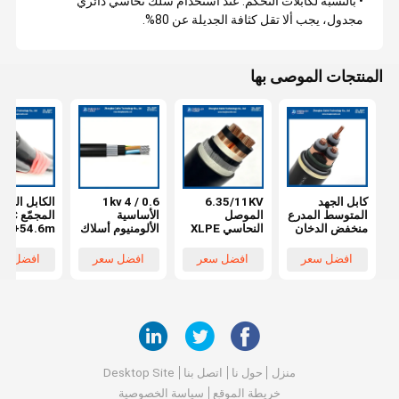
• بالنسبة لكابلات التحكم: عند استخدام سلك نحاسي دائري
مجدول، يجب ألا تقل كثافة الجديلة عن 80%.
المنتجات الموصى بها
كابل الجهد
6.35/11KV
0.6 / 1kv 4
الكابل الجو
المتوسط ​​المدرع
الموصل
الأساسية
المجمّع C
منخفض الدخان
النحاسي XLPE
الألومنيوم أسلاك
70+54.6m
والصفر هالوجين
الشريط العازل
الفولاذ كابل
m2 XLPE
(LSZH) IEC
النحاسي درع
الطاقة المدرعة
الكابل العاز
افضل سعر
افضل سعر
افضل سعر
افضل سع
60332-
الصلب الأسلاك
AL / XLPE /
الجوي
1/IEC60332-
المدرعة PVC
PVC / SWA /
NS1418-1
3-24 كابل
غطاء MV كابل
PVC
Standard
الطاقة MV
الطاقة
4x25mm2
المقاوم للهب
3x300mm2
IEC60502-1
منزل
حول نا
اتصل بنا
Desktop Site
خريطة الموقع
سياسة الخصوصية